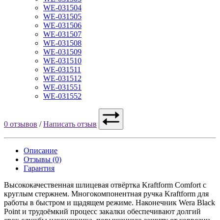
WE-031504
WE-031505
WE-031506
WE-031507
WE-031508
WE-031509
WE-031510
WE-031511
WE-031512
WE-031551
WE-031552
0 отзывов
/
Написать отзыв
Описание
Отзывы (0)
Гарантия
Высококачественная шлицевая отвёртка Kraftform Comfort с
круглым стержнем. Многокомпонентная ручка Kraftform для
работы в быстром и щадящем режиме. Наконечник Wera Black
Point и трудоёмкий процесс закалки обеспечивают долгий