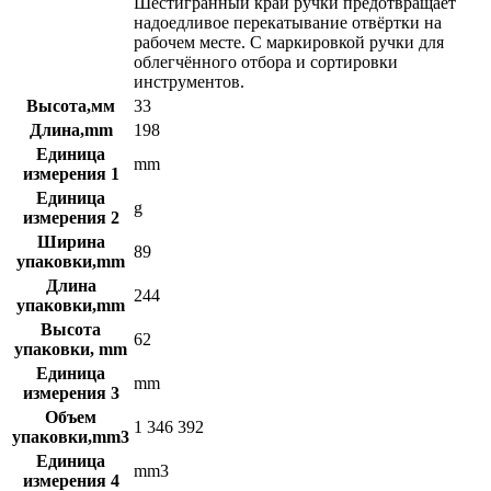
Шестигранный край ручки предотвращает
надоедливое перекатывание отвёртки на
рабочем месте. С маркировкой ручки для
облегчённого отбора и сортировки
инструментов.
Высота,мм
33
Длина,mm
198
Единица
mm
измерения 1
Единица
g
измерения 2
Ширина
89
упаковки,mm
Длина
244
упаковки,mm
Высота
62
упаковки, mm
Единица
mm
измерения 3
Объем
1 346 392
упаковки,mm3
Единица
mm3
измерения 4