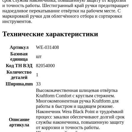
срок службы наконечника, повышенную защиту от коррозии
и точность работы. Шестигранный край ручки предотвращает
надоедливое перекатывание отвёртки на рабочем месте. С
маркировкой ручки для облегчённого отбора и сортировки
инструментов.
Технические характеристики
Артикул
WE-031408
Базовая
шт
единица
Код ТН ВЭД
82054000
Количество
1
деталей
Ширина,mm
33
Высококачественная шлицевая отвёртка
Kraftform Comfort с круглым стержнем.
Многокомпонентная ручка Kraftform для
работы в быстром и щадящем режиме.
Наконечник Wera Black Point и трудоёмкий
процесс закалки обеспечивают долгий срок
Описание
службы наконечника, повышенную защиту
артикула
от коррозии и точность работы.