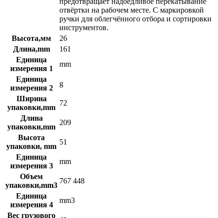
предотвращает надоедливое перекатывание
отвёртки на рабочем месте. С маркировкой
ручки для облегчённого отбора и сортировки
инструментов.
Высота,мм
26
Длина,mm
161
Единица
mm
измерения 1
Единица
g
измерения 2
Ширина
72
упаковки,mm
Длина
209
упаковки,mm
Высота
51
упаковки, mm
Единица
mm
измерения 3
Объем
767 448
упаковки,mm3
Единица
mm3
измерения 4
Вес грузового