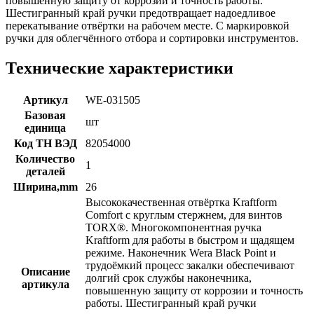
повышенную защиту от коррозии и точность работы.
Шестигранный край ручки предотвращает надоедливое
перекатывание отвёртки на рабочем месте. С маркировкой
ручки для облегчённого отбора и сортировки инструментов.
Технические характеристики
Артикул
WE-031505
Базовая
шт
единица
Код ТН ВЭД
82054000
Количество
1
деталей
Ширина,mm
26
Высококачественная отвёртка Kraftform
Comfort с круглым стержнем, для винтов
TORX®. Многокомпонентная ручка
Kraftform для работы в быстром и щадящем
режиме. Наконечник Wera Black Point и
трудоёмкий процесс закалки обеспечивают
Описание
долгий срок службы наконечника,
артикула
повышенную защиту от коррозии и точность
работы. Шестигранный край ручки