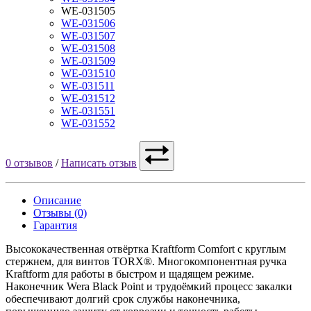
WE-031505
WE-031506
WE-031507
WE-031508
WE-031509
WE-031510
WE-031511
WE-031512
WE-031551
WE-031552
0 отзывов
/
Написать отзыв
Описание
Отзывы (0)
Гарантия
Высококачественная отвёртка Kraftform Comfort с круглым
стержнем, для винтов TORX®. Многокомпонентная ручка
Kraftform для работы в быстром и щадящем режиме.
Наконечник Wera Black Point и трудоёмкий процесс закалки
обеспечивают долгий срок службы наконечника,