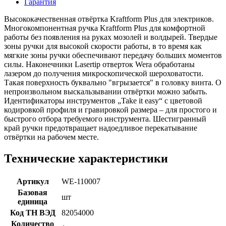
Гарантия
Высококачественная отвёртка Kraftform Plus для электриков.
Многокомпонентная ручка Kraftform Plus для комфортной
работы без появления на руках мозолей и волдырей. Твердые
зоны ручки для высокой скорости работы, в то время как
мягкие зоны ручки обеспечивают передачу больших моментов
силы. Наконечники Lasertip отверток Wera обработаны
лазером до получения микроскопической шероховатости.
Такая поверхность буквально "вгрызается" в головку винта. О
непроизвольном выскальзывании отвёртки можно забыть.
Идентификаторы инструментов „Take it easy“ с цветовой
кодировкой профиля и гравировкой размера – для простого и
быстрого отбора требуемого инструмента. Шестигранный
край ручки предотвращает надоедливое перекатывание
отвёртки на рабочем месте.
Технические характеристики
Артикул
WE-110007
Базовая
шт
единица
Код ТН ВЭД
82054000
Количество