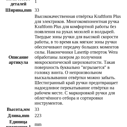
1
деталей
Ширина,mm
33
Высококачественная отвёртка Kraftform Plus
для электриков. Многокомпонентная ручка
Kraftform Plus для комфортной работы без
появления на руках мозолей и волдырей.
Твердые зоны ручки для высокой скорости
работы, в то время как мягкие зоны ручки
обеспечивают передачу больших моментов
силы. Наконечники Lasertip отверток Wera
Описание
обработаны лазером до получения
артикула
микроскопической шероховатости. Такая
поверхность буквально "вгрызается" в
головку винта. О непроизвольном
выскальзывании отвёртки можно забыть.
Шестигранный край ручки предотвращает
надоедливое перекатывание отвёртки на
рабочем месте. С маркировкой ручки для
облегчённого отбора и сортировки
инструментов.
Высота,мм
33
Длина,mm
223
Единица
mm
измерения 1