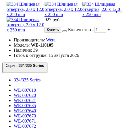
2
927 руб.
Количество
-
+
Купить
Производитель:
Wera
Модель:
WE-110105
Наличие: 39
Готов к отгрузке: 15 августа 2026
Серия:
334/335 Series
334/335 Series
WE-007610
WE-007620
WE-007621
WE-007635
WE-007640
WE-007670
WE-007671
WE-007672