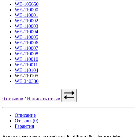
WE-105650
WE-110000
WE-110001
WE-110002
WE-110003
WE-110004
WE-110005
WE-110006
WE-110007
WE-110008
WE-110010
WE-110011
WE-110104
WE-110105
WE-340330
0 отзывов
/
Написать отзыв
Описание
Отзывы (0)
Гарантия
Высококачественная отвёртка Kraftform Plus фирмы Wera.