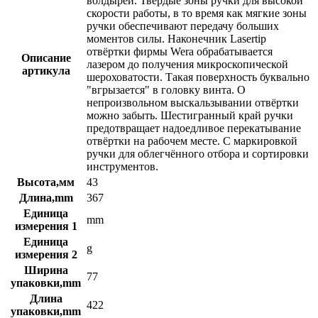
волдырей. Твердые зоны ручки для высокой
скорости работы, в то время как мягкие зоны
ручки обеспечивают передачу больших
моментов силы. Наконечник Lasertip
отвёртки фирмы Wera обрабатывается
Описание
лазером до получения микроскопической
артикула
шероховатости. Такая поверхность буквально
"вгрызается" в головку винта. О
непроизвольном выскальзывании отвёртки
можно забыть. Шестигранный край ручки
предотвращает надоедливое перекатывание
отвёртки на рабочем месте. С маркировкой
ручки для облегчённого отбора и сортировки
инструментов.
Высота,мм
43
Длина,mm
367
Единица
mm
измерения 1
Единица
g
измерения 2
Ширина
77
упаковки,mm
Длина
422
упаковки,mm