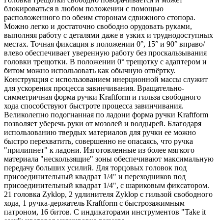
блокироваться в любом положении с помощью
расположенного по обеим сторонам сдвижного стопора.
Можно легко и достаточно свободно орудовать руками,
выполняя работу с деталями даже в узких и труднодоступных
местах. Точная фиксация в положении 0°, 15° и 90° вправо/
влево обеспечивает уверенную работу без проскальзывания
головки трещотки. В положении 0° трещотку с адаптером и
битом можно использовать как обычную отвёртку.
Конструкция с использованием инерционной массы служит
для ускорения процесса завинчивания. Вращательно-
симметричная форма ручки Kraftform и гильза свободного
хода способствуют быстроте процесса завинчивания.
Великолепно подогнанная по ладони форма ручки Kraftform
позволяет уберечь руки от мозолей и волдырей. Благодаря
использованию твердых материалов для ручки ее можно
быстро перехватить, совершенно не опасаясь, что ручка
"прилипнет" к ладони. Изготовленные из более мягкого
материала "нескользящие" зоны обеспечивают максимальную
передачу больших усилий. Для торцовых головок под
присоединительный квадрат 1/4" и переходников под
присоединительный квадрат 1/4", с шариковым фиксатором.
21 головка Zyklop, 2 удлинителя Zyklop с гильзой свободного
хода, 1 ручка-держатель Kraftform с быстрозажимным
патроном, 16 битов. С индикаторами инструментов "Take it