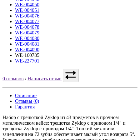
WE-004050
WE-004051
WE-004076
WE-004077
WE-004078
WE-004079
WE-004080
WE-004081
WE-004090
WE-160785
WE-227701
0 отзывов
/
Написать отзыв
Описание
Отзывы (0)
Гарантия
Набор с трещоткой Zyklop из 43 предметов в прочном
металлическом кейсе: трещотка Zyklop с приводом 1/4" и
трещотка Zyklop с приводом 1/4". Тонкий механизм
зацепления на 72 зубца обеспечивает малый угол возврата 5°.
Головка трещотки свободно поворачивается и может