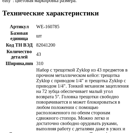
easy": цветовая маркировка размера.
Технические характеристики
Артикул
WE-160785
Базовая
шт
единица
Код ТН ВЭД
82041200
Количество
43
деталей
Ширина,mm
310
Набор с трещоткой Zyklop из 43 предметов в
прочном металлическом кейсе: трещотка
Zyklop с приводом 1/4" и трещотка Zyklop с
приводом 1/4". Тонкий механизм зацепления
на 72 зубца обеспечивает малый угол
возврата 5°. Головка трещотки свободно
поворачивается и может блокироваться в
любом положении с помощью
расположенного по обеим сторонам
сдвижного стопора. Можно легко и
достаточно свободно орудовать руками,
выполняя работу с деталями даже в узких и