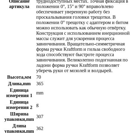
Описание
труднодоступных местах. Точная фиксация в
артикула
положении 0°, 15° и 90° вправо/влево
обеспечивает уверенную работу без
проскальзывания головки трещотки. В
положении 0° трещотку с адаптером и битом
можно использовать как обычную отвёртку.
Конструкция с использованием инерционной
массы служит для ускорения процесса
завинчивания. Вращательно-симметричная
форма ручки Kraftform и гильза свободного
хода способствуют быстроте процесса
завинчивания. Великолепно подогнанная по
ладони форма ручки Kraftform позволяет
уберечь руки от мозолей и волдырей.
Высота,мм
70
Длина,mm
365
Единица
mm
измерения 1
Единица
g
измерения 2
Ширина
307
упаковки,mm
Длина
362
упаковки,mm