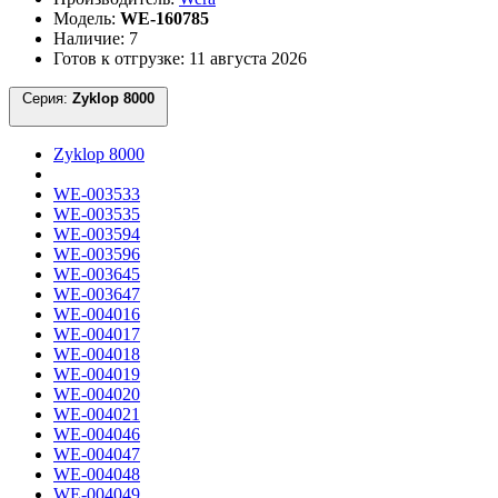
Модель:
WE-160785
Наличие: 7
Готов к отгрузке: 11 августа 2026
Серия:
Zyklop 8000
Zyklop 8000
WE-003533
WE-003535
WE-003594
WE-003596
WE-003645
WE-003647
WE-004016
WE-004017
WE-004018
WE-004019
WE-004020
WE-004021
WE-004046
WE-004047
WE-004048
WE-004049