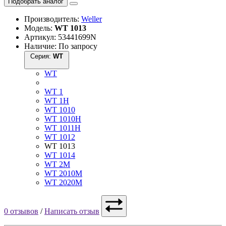
Подобрать аналог
Производитель:
Weller
Модель:
WT 1013
Артикул: 53441699N
Наличие: По запросу
Серия:
WT
WT
WT 1
WT 1H
WT 1010
WT 1010H
WT 1011H
WT 1012
WT 1013
WT 1014
WT 2M
WT 2010M
WT 2020M
0 отзывов
/
Написать отзыв