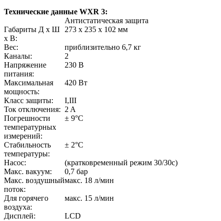
Технические данные WXR 3:
Антистатическая защита
Габариты Д х Ш
273 x 235 x 102 мм
х В:
Вес:
приблизительно 6,7 кг
Каналы:
2
Напряжение
230 В
питания:
Максимальная
420 Вт
мощность:
Класс защиты:
I,III
Ток отключения:
2 A
Погрешности
± 9°C
температурных
измерений:
Стабильность
± 2°C
температуры:
Насос:
(кратковременный режим 30/30с)
Макс. вакуум:
0,7 бар
Макс. воздушный
макс. 18 л/мин
поток:
Для горячего
макс. 15 л/мин
воздуха:
Дисплей:
LCD