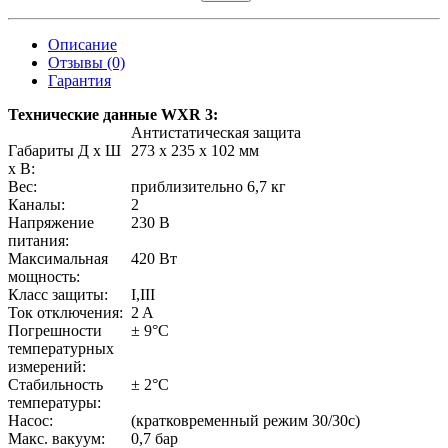
Описание
Отзывы (0)
Гарантия
Технические данные WXR 3:
Антистатическая защита
Габариты Д х Ш
273 x 235 x 102 мм
х В:
Вес:
приблизительно 6,7 кг
Каналы:
2
Напряжение
230 В
питания:
Максимальная
420 Вт
мощность:
Класс защиты:
I,III
Ток отключения:
2 A
Погрешности
± 9°C
температурных
измерений:
Стабильность
± 2°C
температуры:
Насос:
(кратковременный режим 30/30с)
Макс. вакуум:
0,7 бар