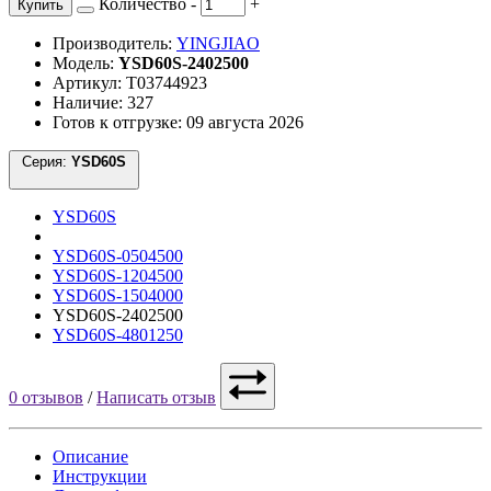
Количество
-
+
Купить
Производитель:
YINGJIAO
Модель:
YSD60S-2402500
Артикул: Т03744923
Наличие: 327
Готов к отгрузке: 09 августа 2026
Серия:
YSD60S
YSD60S
YSD60S-0504500
YSD60S-1204500
YSD60S-1504000
YSD60S-2402500
YSD60S-4801250
0 отзывов
/
Написать отзыв
Описание
Инструкции