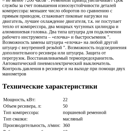
– не менее 7200 часов*. Ременной привод увеличивает срок
службы за счет повышения износоустойчивости деталей
компрессора: меньшее число оборотов по сравнению с
прямым приводом, сглаживает пиковые нагрузки на
двигатель, лучшее охлаждение двигателя, т.к. не поступает
тепло от компрессора, два мощных чугунных цилиндра и
алюминиевая головка. Два типа штуцера для подключения
рабочего инструмента – «елочка» и быстросъемник ".
Возможность замены штуцера «елочка» на любой другой
штуцер с внутренней резьбой ". Возможность подсоединения
дополнительного ресивера или штуцера. Защита от
перегрузок. Восстанавливаемый термопредохранитель.
Автоматический пневмоэлектрический выключатель.
Контроль давления в ресивере и на выходе при помощи двух
манометров
Технические характеристики
Мощность, кВт:
22
Объем ресивера, л:
50
Тип компрессора:
поршневой ременной
Тип смазки:
масляный
Производительность, л/мин:
360