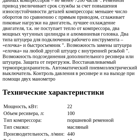
данных компрессоров – не менее 7200 часов*. Ременной
привод увеличивает срок службы за счет повышения
износоустойчивости деталей компрессора: меньшее число
оборотов по сравнению с прямым приводом, сглаживает
пиковые нагрузки на двигатель, лучшее охлаждение
двигателя, т.к. не поступает тепло от компрессора, два
мощных чугунных цилиндра и алюминиевая головка. Два
типа штуцера для подключения рабочего инструмента –
«елочка» и быстросъемник ". Возможность замены штуцера
«елочка» на любой другой штуцер с внутренней резьбой ".
Возможность подсоединения дополнительного ресивера или
штуцера. Защита от перегрузок. Восстанавливаемый
термопредохранитель. Автоматический пневмоэлектрический
выключатель. Контроль давления в ресивере и на выходе при
помощи двух манометро
Технические характеристики
Мощность, кВт:
22
Объем ресивера, л:
100
Тип компрессора:
поршневой ременной
Тип смазки:
масляный
Производительность, л/мин:
440