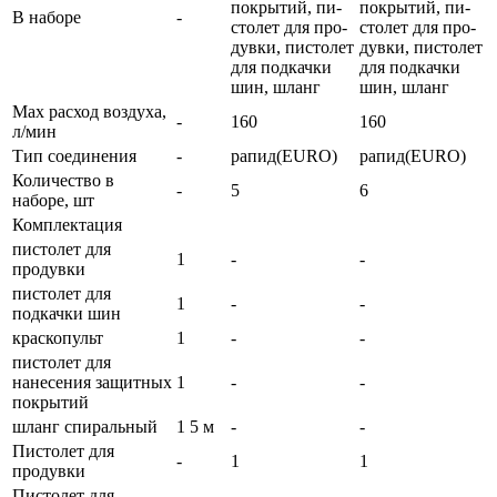
по­кры­тий, пи­
по­кры­тий, пи­
В наборе
-
сто­лет для про­
сто­лет для про­
дув­ки, пи­сто­лет
дув­ки, пи­сто­лет
для под­кач­ки
для под­кач­ки
шин, шланг
шин, шланг
Max расход воздуха,
-
160
160
л/мин
Тип соединения
-
ра­пид(EURO)
ра­пид(EURO)
Количество в
-
5
6
наборе, шт
Комплектация
пистолет для
1
-
-
продувки
пистолет для
1
-
-
подкачки шин
краскопульт
1
-
-
пистолет для
нанесения защитных
1
-
-
покрытий
шланг спиральный
1 5 м
-
-
Пистолет для
-
1
1
продувки
Пистолет для