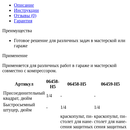
Описание
Инструкции
Отзывы (0)
Гарантия
Преимущества
Готовое решение для различных задач в мастерской или
гараже
Применение
Применяется для различных работ в гараже и мастерской
совместно с компрессором.
06458-
Артикул
06458-H5
06459-H5
H5
Присоединительный
1/4
-
-
квадрат, дюйм
Быстросьемный
-
1/4
1/4
штуцер, дюйм
крас­ко­пу­ль­т, пи­
крас­ко­пу­ль­т, пи­
сто­лет для на­не­
сто­лет для на­не­
се­ния за­щит­ных
се­ния за­щит­ных