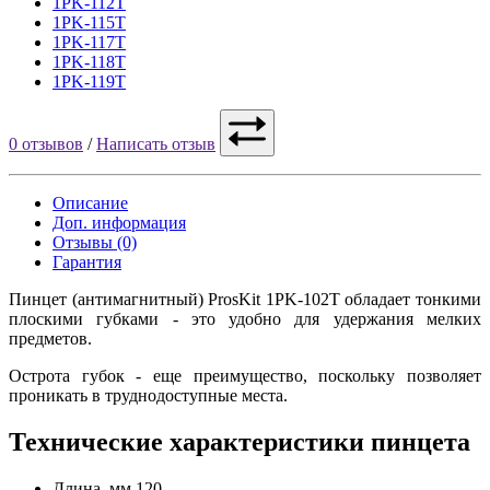
1PK-112T
1PK-115T
1PK-117T
1PK-118T
1PK-119T
0 отзывов
/
Написать отзыв
Описание
Доп. информация
Отзывы (0)
Гарантия
Пинцет (антимагнитный) ProsKit 1PK-102T обладает тонкими
плоскими губками - это удобно для удержания мелких
предметов.
Острота губок - еще преимущество, поскольку позволяет
проникать в труднодоступные места.
Технические характеристики пинцета
Длина, мм
120