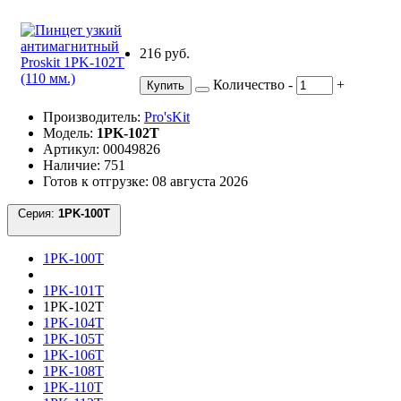
216 руб.
Количество
-
+
Купить
Производитель:
Pro'sKit
Модель:
1PK-102T
Артикул: 00049826
Наличие: 751
Готов к отгрузке: 08 августа 2026
Серия:
1PK-100T
1PK-100T
1PK-101T
1PK-102T
1PK-104T
1PK-105T
1PK-106T
1PK-108T
1PK-110T