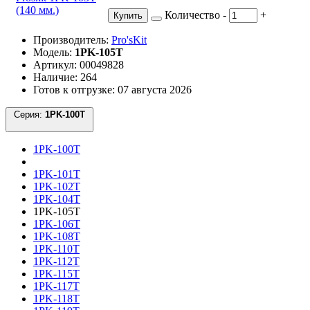
Количество
-
+
Купить
Производитель:
Pro'sKit
Модель:
1PK-105T
Артикул: 00049828
Наличие: 264
Готов к отгрузке: 07 августа 2026
Серия:
1PK-100T
1PK-100T
1PK-101T
1PK-102T
1PK-104T
1PK-105T
1PK-106T
1PK-108T
1PK-110T
1PK-112T
1PK-115T
1PK-117T
1PK-118T