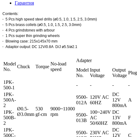
Гарантия
Contents:
·
5 Pcs high speed steel drills (ø0.5, 1.0, 1.5, 2.5, 3.0mm)
5 Pcs brass collets (ø0.5, 1.0, 1.5, 2.5, 3.0mm)
·
4 Pcs grindstones with arbour
·
1 Pcs super thin grinding wheels
·
Blowing case: 215x145x70 mm
·
Adaptor output: DC 12V/0.8A
D/J ø5.5/ø2.1
·
Adapter
Model
No-load
Chuck
Torque
No.
speed
Model
Input
Output
Plug
No.
Voltage
Voltage
1PK-
-
-
-
-
500-1
1PK-
DC
9500-
120V AC
500A-
12V
A
012A
60HZ
2
800mA
Ø0.5-
530
9000~11000
1PK-
100~240V
DC
Ø3.0mm
gf-cm
rpm
9500-
500B-
AC
13V
F
013B
2
50/60HZ
800mA
1PK-
DC
9500-
230V AC
500C-
12V
C