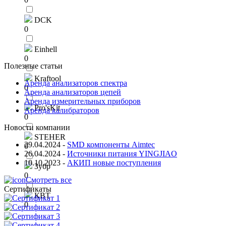
DCK
0
Einhell
0
Полезные статьи
Kraftool
Аренда анализаторов спектра
0
Аренда анализаторов цепей
Аренда измерительных приборов
Pro'sKit
Аренда калибраторов
0
Новости компании
STEHER
29.04.2024
-
SMD компоненты Aimtec
0
26.04.2024
-
Источники питания YINGJIAO
10.10.2023
-
АКИП новые поступления
Зубр
0
Смотреть все
Сертификаты
КВТ
0