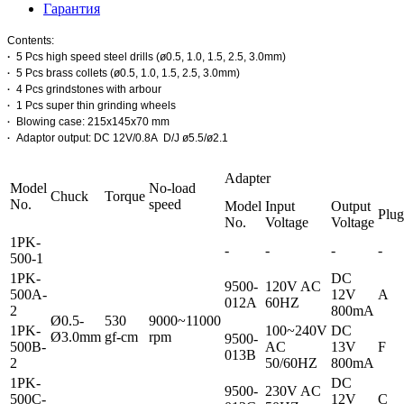
Гарантия
Contents:
·
5 Pcs high speed steel drills (ø0.5, 1.0, 1.5, 2.5, 3.0mm)
5 Pcs brass collets (ø0.5, 1.0, 1.5, 2.5, 3.0mm)
·
4 Pcs grindstones with arbour
·
1 Pcs super thin grinding wheels
·
Blowing case: 215x145x70 mm
·
Adaptor output: DC 12V/0.8A
D/J ø5.5/ø2.1
·
Adapter
Model
No-load
Chuck
Torque
No.
speed
Model
Input
Output
Plug
No.
Voltage
Voltage
1PK-
-
-
-
-
500-1
1PK-
DC
9500-
120V AC
500A-
12V
A
012A
60HZ
2
800mA
Ø0.5-
530
9000~11000
1PK-
100~240V
DC
Ø3.0mm
gf-cm
rpm
9500-
500B-
AC
13V
F
013B
2
50/60HZ
800mA
1PK-
DC
9500-
230V AC
500C-
12V
C