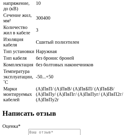
напряжение,
10
до (кВ)
Сечение жил,
300
400
мм²
Количество
3
жил в кабеле
Изоляция
Сшитый полиэтилен
кабеля
Тип установки
Наружная
Тип кабеля
без брони
с броней
Комплектация
без болтовых наконечников
Температура
эксплуатации,
-50...+50
˚С
Марки
(А)ПвП/ (А)ПвВ/ (А)ПвБП/ (А)ПвБВ/
монтируемых
(А)ПвПу/ (А)ПвПг/ (А)ПвПуг/ (А)ПвП2г/
кабелей
(А)ПвПу2г
Написать отзыв
Оценка*