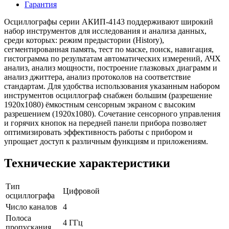
Гарантия
Осциллографы серии АКИП-4143 поддерживают широкий
набор инструментов для исследования и анализа данных,
среди которых: режим предыстории (History),
сегментированная память, тест по маске, поиск, навигация,
гистограмма по результатам автоматических измерений, АЧХ
анализ, анализ мощности, построение глазковых диаграмм и
анализ джиттера, анализ протоколов на соответствие
стандартам. Для удобства использования указанным набором
инструментов осциллограф снабжен большим (разрешение
1920х1080) ёмкостным сенсорным экраном с высоким
разрешением (1920х1080). Сочетание сенсорного управления
и горячих кнопок на передней панели прибора позволяет
оптимизировать эффективность работы с прибором и
упрощает доступ к различным функциям и приложениям.
Технические характеристики
Тип
Цифровой
осциллографа
Число каналов
4
Полоса
4 ГГц
пропускания