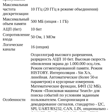
Максимальная
частота
10 ГГц (20 ГГц в режиме объединения)
дискретизации
Максимальный
500 МБ (опция - 1 ГБ)
объем памяти
АЦП (бит)
10 бит
Сопротивление
50 Ом, 1 МОм
входа
Логические
16 (опция)
каналы
Осциллограф высокого разрешения,
разрядность АЦП 10 бит. Высокая скорость
обновления экрана до 1.000.000 осц./сек.
Режим сегментированной памяти. Режим
HISTORY. Интерполяция - Sin X/х,
линейная. Автоматические (более 50-и
параметров) и курсорные измерения.
Математические функции, БФП (32 МБ).
Режим «Поисковая машина/ Search» для
поиска событий по условиям заданным
Особенности
пользователем. Синхронизация и
декодирование сигналов, стандартно - I2C,
SPI, UART/RS232, CAN, LIN, опционально -