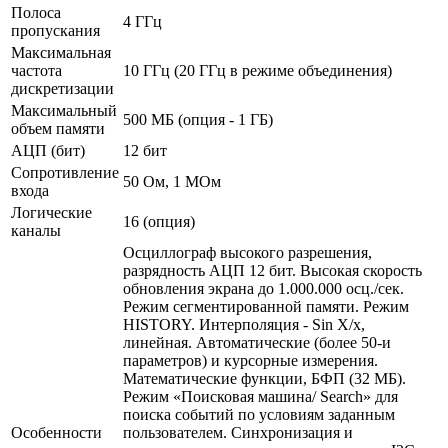
Полоса
4 ГГц
пропускания
Максимальная
частота
10 ГГц (20 ГГц в режиме объединения)
дискретизации
Максимальный
500 МБ (опция - 1 ГБ)
объем памяти
АЦП (бит)
12 бит
Сопротивление
50 Ом, 1 МОм
входа
Логические
16 (опция)
каналы
Осциллограф высокого разрешения,
разрядность АЦП 12 бит. Высокая скорость
обновления экрана до 1.000.000 осц./сек.
Режим сегментированной памяти. Режим
HISTORY. Интерполяция - Sin X/х,
линейная. Автоматические (более 50-и
параметров) и курсорные измерения.
Математические функции, БФП (32 МБ).
Режим «Поисковая машина/ Search» для
поиска событий по условиям заданным
Особенности
пользователем. Синхронизация и