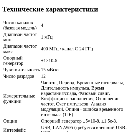
Технические характеристики
Число каналов
4
(базовая модель)
Диапазон частот
1 мГц
мин
Диапазон частот
400 МГц / канал C 24 ГГц
макс
Опорный
±1×10-6
генератор
Чувствительность
15 мВскз
Число разрядов
12
Частота, Период, Временные интервалы,
Длительность импульса, Время
нарастания/спада, Фазовый сдвиг,
Измерительные
Коэффициент заполнения, Отношение
функции
частот, Счет импульсов, Анализ
модуляций, Опция - ошибка временного
интервала (TIE)
Опции
Опорный генератор ±5×10-8, ±1,5e-8.
USB, LAN,WiFi (требуется внешний USB-
Интерфейс