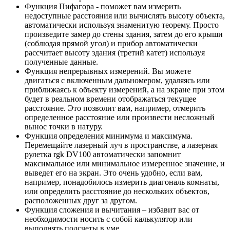
Функция Пифагора - поможет вам измерить
недоступные расстояния или вычислять высоту объекта,
автоматически используя знаменитую теорему. Просто
произведите замер до стены здания, затем до его крыши
(соблюдая прямой угол) и прибор автоматически
рассчитает высоту здания (третий катет) используя
полученные данные.
Функция непрерывных измерений. Вы можете
двигаться с включенным дальномером, удаляясь или
приближаясь к объекту измерений, а на экране при этом
будет в реальном времени отображаться текущее
расстояние. Это позволит вам, например, отмерить
определенное расстояние или произвести несложный
вынос точки в натуру.
Функция определения минимума и максимума.
Перемещайте лазерный луч в пространстве, а лазерная
рулетка rgk DV100 автоматически запомнит
максимальное или минимальное измеренное значение, и
выведет его на экран. Это очень удобно, если вам,
например, понадобилось измерить диагональ комнаты,
или определить расстояние до нескольких объектов,
расположенных друг за другом.
Функция сложения и вычитания – избавит вас от
необходимости носить с собой калькулятор или
выполнять подсчеты в уме.