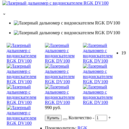
⌄
19
990 руб.
Количество
-
+
Купить
Производитель:
RGK