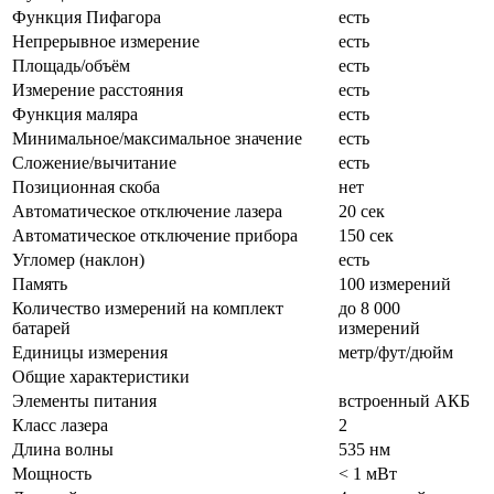
Функция Пифагора
есть
Непрерывное измерение
есть
Площадь/объём
есть
Измерение расстояния
есть
Функция маляра
есть
Минимальное/максимальное значение
есть
Сложение/вычитание
есть
Позиционная скоба
нет
Автоматическое отключение лазера
20 сек
Автоматическое отключение прибора
150 сек
Угломер (наклон)
есть
Память
100 измерений
Количество измерений на комплект
до 8 000
батарей
измерений
Единицы измерения
метр/фут/дюйм
Общие характеристики
Элементы питания
встроенный АКБ
Класс лазера
2
Длина волны
535 нм
Мощность
< 1 мВт