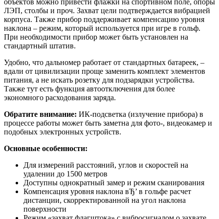
объектов можно привести флажки на спортивном поле, опоры
ЛЭП, столбы и проч. Захват цели подтверждается вибрацией
корпуса. Также прибор поддерживает компенсацию уровня
наклона – режим, который используется при игре в гольф.
При необходимости прибор может быть установлен на
стандартный штатив.
Удобно, что дальномер работает от стандартных батареек, –
вдали от цивилизации проще заменить комплект элементов
питания, а не искать розетку для подзарядки устройства.
Также тут есть функция автоотключения для более
экономного расходования заряда.
Обратите внимание:
ИК-подсветка (излучение прибора) в
процессе работы может быть заметна для фото-, видеокамер и
подобных электронных устройств.
Основные особенности:
Для измерений расстояний, углов и скоростей на
удалении до 1500 метров
Доступны однократный замер и режим сканирования
Компенсация уровня наклона вЂ’ в гольфе расчет
дистанции, скорректированной на угол наклона
поверхности
Режим «захват флагштока» с вибросигналом о захвате