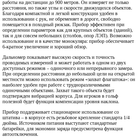
работы на дистанции до 900 метров. Он измеряет не только
расстояния, но также углы и скорости движущихся объектов.
Благодаря компактной и легкой конструкции удобен в
использовании с рук, не обременяет в дороге, свободно
помещается в походный рюкзак. Прибор эффективен при
определении параметров как для крупных объектов (зданий),
так и для совсем небольших (столбов, опор ЛЭП). Возможно
использование и в качестве монокуляра: прибор обеспечивает
6-кратное увеличение и хороший обзор.
Дальномер показывает высокую скорость и точность
проводимых измерений и может работать в одном из двух
доступных режимов – одиночного или непрерывного замера.
При определении расстояния до небольшой цели на открытой
местности можно использовать режим «захват флагштока»: он
наиболее удобен при работе с трудноразличимыми
одиночными объектами. Захват такого объекта будет
подтвержден вибрацией корпуса. Для игроков в гольф
полезной будет функция компенсации уровня наклона.
Прибор поддерживает стационарное использование со
штатива – в корпусе есть резьбовое крепление стандарта 1/4
дюйма. Источником питания выступают стандартные
батарейки, для экономии заряда предусмотрена функция
автоотключения.