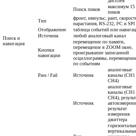
дисплея
максимум 15
Поиск пиков
пиков
фронт, импульс, рант, скорост
Тип
нарастания, RS-232, I²C и SPI
Отображение
таблица событий или навига
Источник
любой аналоговый канал
Поиск и
перемещение по памяти,
навигация
перемещение в ZOOM окне,
Кнопки
проигрывание записанной
навигации
осциллограммы, перемещени
по событиям
аналоговые
Pass / Fail
Источник
каналы (CH1
CH4)
аналоговые
каналы (CH1
CH4), результ
Источник
автоизмерени
результат
измерения
джиттера
горизонтальн
вертикальные