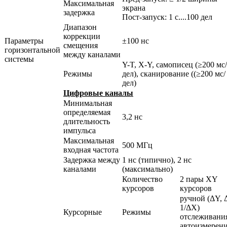
Максимальная
экрана
задержка
Пост-запуск: 1 с....100 дел
Диапазон
коррекции
Параметры
±100 нс
смещения
горизонтальной
между каналами
системы
Y-T,
X-Y
, самописец (≥200 мс/
Режимы
дел), сканирование ((≥200 мс/
дел)
Цифровые каналы
Минимальная
определяемая
3,2 нс
длительность
импульса
Максимальная
500 МГц
входная частота
Задержка между
1 нс (типично), 2 нс
каналами
(максимально)
Количество
2 пары XY
курсоров
курсоров
ручной (ΔY, 
1/ΔX)
Курсорные
Режимы
отслеживани
автоизмерен