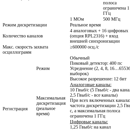
полоса
ограничена 1
ГГц
1 МОм
500 МГц
Режим дискретизации
Реальное время
4 аналоговых + 16 цифровых
Количество
каналов
(опция RPL2316) + вход
внешней синхронизации
Макс. скорость захвата
≥600000 осц./с
осциллограмм
Обычный
Пиковый детектор
: 400 пс
Режим
Усреднение
(2, 4, 8, 16…6553
выборок)
Высокое разрешение: 12 бит
Аналоговые каналы:
10 Гвыб/с (5 Гвыб/с - два кана
2,5 Гвыб/с - все каналы)
Максимальная
При всех включенных канала
дискретизация
частота дискретизации 2,5 Гв
(реальное
Регистрация
с, а максимальная полоса
время)
ограничена 1 ГГц
Цифровые каналы:
1,25 Гвыб/с на канал