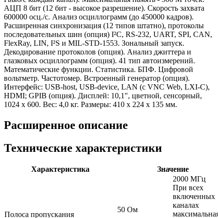
АЦП 8 бит (12 бит - высокое разрешение). Скорость захвата
600000 осц./с. Анализ осциллограмм (до 450000 кадров).
Расширенная синхронизация (12 типов штатно), протоколы
последовательных шин (опция) I²C, RS-232, UART, SPI, CAN,
FlexRay, LIN, I²S и MIL-STD-1553. Зональный запуск.
Декодирование протоколов (опция). Анализ джиттера и
глазковых осциллограмм (опция). 41 тип автоизмерений.
Математические функции. Статистика. БПФ. Цифровой
вольтметр. Частотомер. Встроенный генератор (опция).
Интерфейс: USB-host, USB-device, LAN (c VNC Web, LXI-C),
HDMI; GPIB (опция). Дисплей: 10,1", цветной, сенсорный,
1024 х 600. Вес: 4,0 кг. Размеры: 410 x 224 x 135 мм.
Расширенное описание
Технические характеристики
Характеристика
Значение
2000 МГц
При всех
включенных
каналах
50 Ом
максимальна
Полоса пропускания