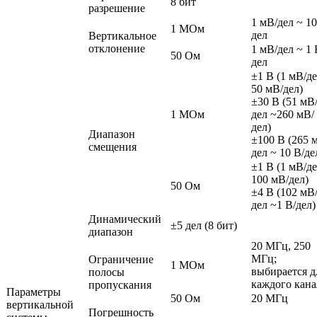
8 бит
разрешение
1 мВ/дел ~ 10
1 МОм
дел
Вертикальное
отклонение
1 мВ/дел ~ 1 
50 Ом
дел
±1 В (1 мВ/де
50 мВ/дел)
±30 В (51 мВ
1 МОм
дел ~260 мВ/
дел)
Диапазон
±100 В (265 
смещения
дел ~ 10 В/де
±1 В (1 мВ/де
100 мВ/дел)
50 Ом
±4 В (102 мВ
дел ~1 В/дел)
Динамический
±5 дел (8 бит)
диапазон
20 МГц, 250
МГц;
Ограничение
1 МОм
выбирается д
полосы
каждого кана
пропускания
Параметры
50 Ом
20 МГц
вертикальной
Погрешность