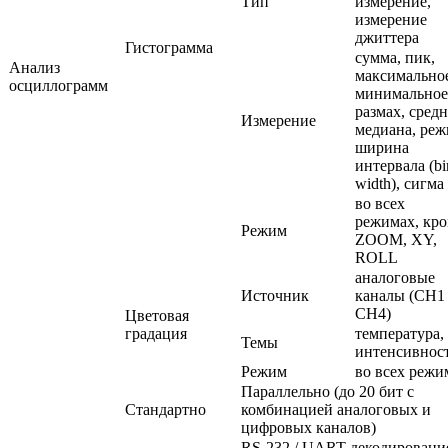
Тип
измерение,
измерение
джиттера
Гистограмма
сумма, пик,
Анализ
максимально
осциллограмм
минимальное
размах, средн
Измерение
медиана, реж
ширина
интервала (bi
width), сигма
во всех
режимах, кр
Режим
ZOOM, XY,
ROLL
аналоговые
Источник
каналы (CH1
CH4)
Цветовая
градация
температура,
Темы
интенсивнос
Режим
во всех режи
Параллельно (до 20 бит с
Стандартно
комбинацией аналоговых и
цифровых каналов)
RS-232
/ UART декодирование