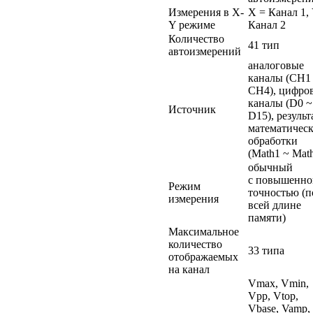
Измерения в X-
X = Канал 1,
Y режиме
Канал 2
Количество
41 тип
автоизмерений
аналоговые
каналы (CH1
CH4), цифро
каналы (D0 ~
Источник
D15), результ
математичес
обработки
(Math1 ~ Mat
обычный
с повышенно
Режим
точностью (п
измерения
всей длине
памяти)
Максимальное
количество
33 типа
отображаемых
на канал
Vmax, Vmin,
Vpp, Vtop,
Vbase, Vamp,