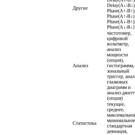
Delay(A↓-B↓)
Другие
Phase(A↑-B↑)
Phase(A↑-B↓)
Phase(A↓-B↑)
Phase(A↓-B↓)
частотомер,
цифровой
вольтметр,
анализ
мощности
(опция),
Анализ
гистограмма,
зональный
триггер, анал
глазковых
диаграмм и
анализ джитт
(опция)
текущее,
среднее,
максимально
минимальное
Статистика
стандартная
девиация,