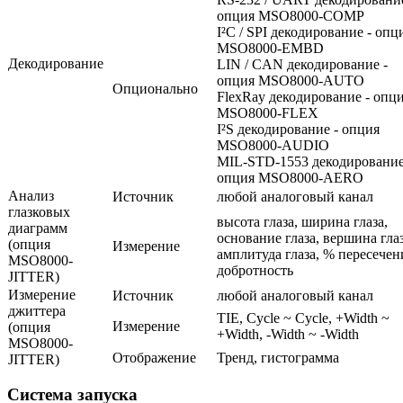
опция MSO8000-COMP
I²C / SPI декодирование - опц
MSO8000-EMBD
Декодирование
LIN / CAN декодирование -
опция MSO8000-AUTO
Опционально
FlexRay декодирование - опц
MSO8000-FLEX
I²S декодирование - опция
MSO8000-AUDIO
MIL-STD-1553 декодирование
опция MSO8000-AERO
Анализ
Источник
любой аналоговый канал
глазковых
высота глаза, ширина глаза,
диаграмм
основание глаза, вершина глаз
(опция
Измерение
амплитуда глаза, % пересечен
MSO8000-
добротность
JITTER)
Измерение
Источник
любой аналоговый канал
джиттера
TIE, Cycle ~ Cycle, +Width ~
Измерение
(опция
+Width, -Width ~ -Width
MSO8000-
Отображение
Тренд, гистограмма
JITTER)
Система запуска