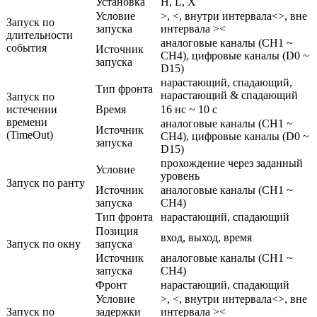
Установка
H, L, X
Условие
>, <, внутри интервала<>, вне
Запуск по
запуска
интервала ><
длительности
аналоговые каналы (CH1 ~
события
Источник
CH4), цифровые каналы (D0 ~
запуска
D15)
нарастающий, спадающий,
Тип фронта
нарастающий & спадающий
Запуск по
истечении
Время
16 нс ~ 10 с
времени
аналоговые каналы (CH1 ~
Источник
(TimeOut)
CH4), цифровые каналы (D0 ~
запуска
D15)
прохождение через заданный
Условие
уровень
Запуск по ранту
Источник
аналоговые каналы (CH1 ~
запуска
CH4)
Тип фронта
нарастающий, спадающий
Позиция
вход, выход, время
Запуск по окну
запуска
Источник
аналоговые каналы (CH1 ~
запуска
CH4)
Фронт
нарастающий, спадающий
Условие
>, <, внутри интервала<>, вне
Запуск по
задержки
интервала ><