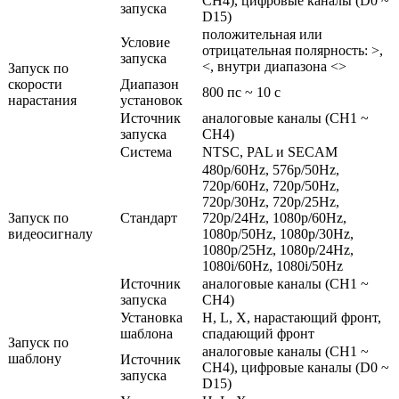
CH4), цифровые каналы (D0 ~
запуска
D15)
положительная или
Условие
отрицательная полярность: >,
запуска
<, внутри диапазона <>
Запуск по
скорости
Диапазон
800 пс ~ 10 с
нарастания
установок
Источник
аналоговые каналы (CH1 ~
запуска
CH4)
Система
NTSC, PAL и SECAM
480p/60Hz, 576p/50Hz,
720p/60Hz, 720p/50Hz,
720p/30Hz, 720p/25Hz,
Запуск по
Стандарт
720p/24Hz, 1080p/60Hz,
видеосигналу
1080p/50Hz, 1080p/30Hz,
1080p/25Hz, 1080p/24Hz,
1080i/60Hz, 1080i/50Hz
Источник
аналоговые каналы (CH1 ~
запуска
CH4)
Установка
H, L, X, нарастающий фронт,
шаблона
спадающий фронт
Запуск по
аналоговые каналы (CH1 ~
шаблону
Источник
CH4), цифровые каналы (D0 ~
запуска
D15)