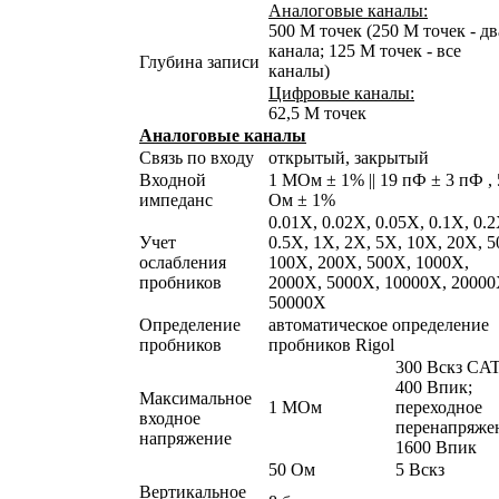
Аналоговые каналы:
500 М точек (250 М точек - дв
канала; 125 М точек - все
Глубина записи
каналы)
Цифровые каналы:
62,5 М точек
Аналоговые каналы
Связь по входу
открытый, закрытый
Входной
1 MОм ± 1% || 19 пФ ± 3 пФ , 
импеданс
Ом ± 1%
0.01X, 0.02X, 0.05X, 0.1X, 0.2
Учет
0.5X, 1X, 2X, 5X, 10X, 20X, 5
ослабления
100X, 200X, 500X, 1000X,
пробников
2000X, 5000X, 10000X, 20000
50000X
Определение
автоматическое определение
пробников
пробников Rigol
300 Вскз CAT
400 Впик;
Максимальное
1 МОм
переходное
входное
перенапряже
напряжение
1600 Впик
50 Ом
5 Вскз
Вертикальное