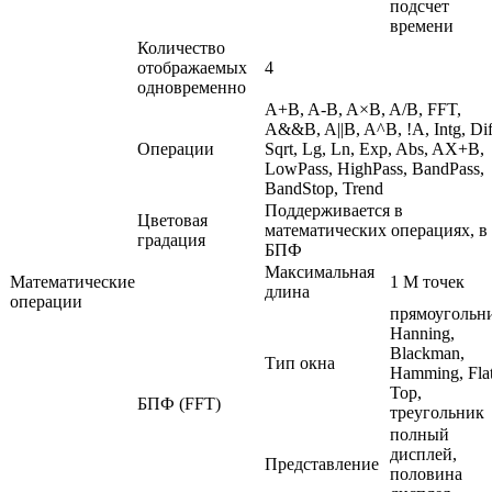
подсчет
времени
Количество
отображаемых
4
одновременно
A+B, A-B, A×B, A/B,
FFT
,
A&&B, A||B, A^B, !A, Intg, Dif
Операции
Sqrt, Lg, Ln, Exp, Abs, AX+B,
LowPass, HighPass, BandPass,
BandStop, Trend
Поддерживается в
Цветовая
математических операциях, в 
градация
БПФ
Максимальная
Математические
1 М точек
длина
операции
прямоугольн
Hanning,
Blackman,
Тип окна
Hamming, Fla
Top,
БПФ (
FFT
)
треугольник
полный
дисплей,
Представление
половина