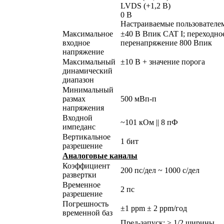
LVDS (+1,2 В)
0 В
Настраиваемые пользователе
Максимальное
±40 В Впик CAT I; переходно
входное
перенапряжение 800 Впик
напряжение
Максимальный
±10 В + значение порога
динамический
диапазон
Минимальный
размах
500 мВп-п
напряжения
Входной
~101 кОм || 8 пФ
импеданс
Вертикальное
1 бит
разрешение
Аналоговые каналы
Коэффициент
200 пс/дел ~ 1000 с/дел
развертки
Временное
2 пс
разрешение
Погрешность
±1 ppm ± 2 ppm/год
временной баз
Пред-запуск: ≥ 1/2 ширины