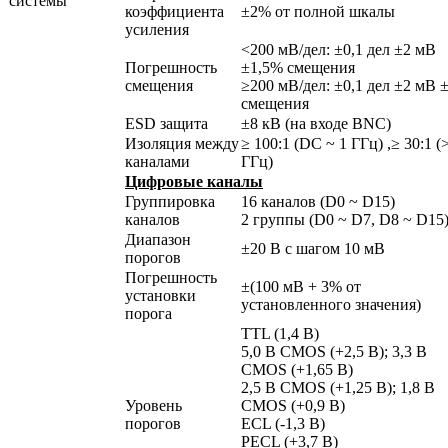
системы
коэффициента
±2% от полной шкалы
усиления
<200 мВ/дел: ±0,1 дел ±2 мВ
Погрешность
±1,5% смещения
смещения
≥200 мВ/дел: ±0,1 дел ±2 мВ 
смещения
ESD защита
±8 кВ (на входе BNC)
Изоляция между
≥ 100:1 (DC ~ 1 ГГц) ,≥ 30:1 (
каналами
ГГц)
Цифровые каналы
Группировка
16 каналов (D0 ~ D15)
каналов
2 группы (D0 ~ D7, D8 ~ D15
Диапазон
±20 В с шагом 10 мВ
порогов
Погрешность
±(100 мВ + 3% от
установки
установленного значения)
порога
TTL (1,4 В)
5,0 В CMOS (+2,5 В); 3,3 В
CMOS (+1,65 В)
2,5 В CMOS (+1,25 В); 1,8 В
Уровень
CMOS (+0,9 В)
порогов
ECL (-1,3 В)
PECL (+3,7 В)