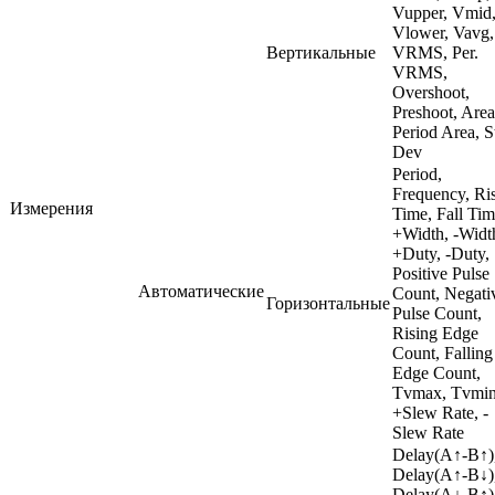
Vupper, Vmid
Vlower, Vavg,
Вертикальные
VRMS, Per.
VRMS,
Overshoot,
Preshoot, Area
Period Area, S
Dev
Period,
Frequency, Ri
Измерения
Time, Fall Tim
+Width, -Widt
+Duty, -Duty,
Positive Pulse
Автоматические
Count, Negati
Горизонтальные
Pulse Count,
Rising Edge
Count, Falling
Edge Count,
Tvmax, Tvmin
+Slew Rate, -
Slew Rate
Delay(A↑-B↑)
Delay(A↑-B↓)
Delay(A↓-B↑)