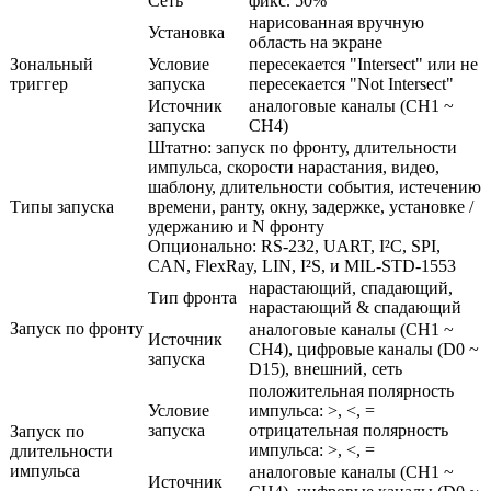
Сеть
фикс. 50%
нарисованная вручную
Установка
область на экране
Зональный
Условие
пересекается "Intersect" или не
триггер
запуска
пересекается "Not Intersect"
Источник
аналоговые каналы (CH1 ~
запуска
CH4)
Штатно: запуск по фронту, длительности
импульса, скорости нарастания, видео,
шаблону, длительности события, истечению
Типы запуска
времени, ранту, окну, задержке, установке /
удержанию и N фронту
Опционально: RS-232, UART, I²C, SPI,
CAN, FlexRay, LIN, I²S, и MIL-STD-1553
нарастающий, спадающий,
Тип фронта
нарастающий & спадающий
Запуск по фронту
аналоговые каналы (CH1 ~
Источник
CH4), цифровые каналы (D0 ~
запуска
D15), внешний, сеть
положительная полярность
Условие
импульса: >, <, =
запуска
отрицательная полярность
Запуск по
импульса: >, <, =
длительности
импульса
аналоговые каналы (CH1 ~
Источник