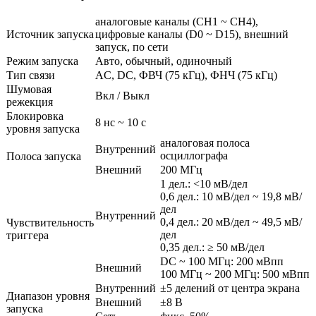
аналоговые каналы (CH1 ~ CH4),
Источник запуска
цифровые каналы (D0 ~ D15), внешний
запуск, по сети
Режим запуска
Авто, обычный, одиночный
Тип связи
AC, DC, ФВЧ (75 кГц), ФНЧ (75 кГц)
Шумовая
Вкл / Выкл
режекция
Блокировка
8 нс ~ 10 с
уровня запуска
аналоговая полоса
Внутренний
осциллографа
Полоса запуска
Внешний
200 МГц
1 дел.: <10 мВ/дел
0,6 дел.: 10 мВ/дел ~ 19,8 мВ/
дел
Внутренний
0,4 дел.: 20 мВ/дел ~ 49,5 мВ/
Чувствительность
дел
триггера
0,35 дел.: ≥ 50 мВ/дел
DC ~ 100 МГц: 200 мВпп
Внешний
100 МГц ~ 200 МГц: 500 мВпп
Внутренний
±5 делений от центра экрана
Диапазон уровня
Внешний
±8 В
запуска