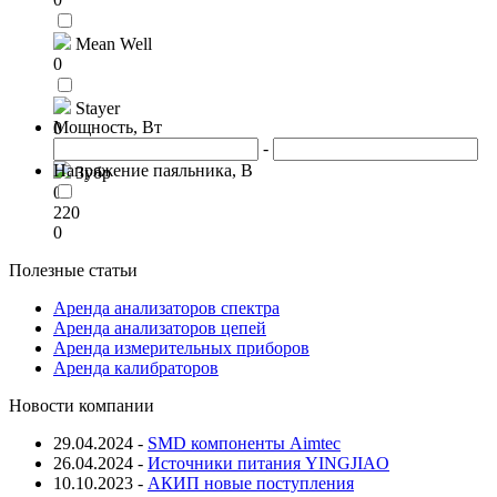
Mean Well
0
Stayer
Мощность, Вт
0
-
Напряжение паяльника, В
Зубр
0
220
0
Полезные статьи
Аренда анализаторов спектра
Аренда анализаторов цепей
Аренда измерительных приборов
Аренда калибраторов
Новости компании
29.04.2024
-
SMD компоненты Aimtec
26.04.2024
-
Источники питания YINGJIAO
10.10.2023
-
АКИП новые поступления