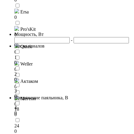
Ersa
0
Pro'sKit
Мощность, Вт
0
-
Число каналов
Quick
0
1
0
Weller
0
2
0
Актаком
0
3
0
Напряжение паяльника, В
Мегеон
0
4
18
0
0
24
0