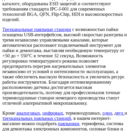
каталоге, оборудованы ESD защитой и соответствуют
требованиям стандарта IPC-J-001 для современных
технологий BGA, QFN, Flip-Chip, HDI и высокоскоростных
изделий.
Трехканальные паяльные станции
с возможностью пайки
оснащены USB-интерфейсом, высокой скоростью разогрева и
тремя независимо управляемыми каналами, которые
автоматически распознают подключаемый инструмент для
пайки и демонтажа, выставляя необходимую температуру от
+50 до + 550°C в течение 32 секунд. Возможность
регулировки температурного режима позволяет
предотвратить перегрев нагревательных элементов
независимо от условий и интенсивности эксплуатации, а
также обеспечить высокую безопасность и увеличить ресурс
работы инструментов. Благодаря оптимизированному
расположению датчика достигается высокая
производительность, поэтому для профессионалов точные
термовоздушные станции немецкого производства станут
отличной альтернативой микропаяльнику.
Кроме
аналоговых
,
цифровых
, термовоздушных,
одно
,
двух
и
трехканальных паяльных станций
, в нашем интернет-
магазине можно подобрать
паяльники
, термофены, системы
для демонтажа электронных компонентов, силовые блоки и