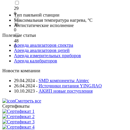
29
0
Тип паяльной станции
Максимальная температура нагрева, °C
36
Антистатические исполнение
0
Полезные статьи
48
Аренда анализаторов спектра
0
Аренда анализаторов цепей
Аренда измерительных приборов
Аренда калибраторов
Новости компании
29.04.2024
-
SMD компоненты Aimtec
26.04.2024
-
Источники питания YINGJIAO
10.10.2023
-
АКИП новые поступления
Смотреть все
Сертификаты