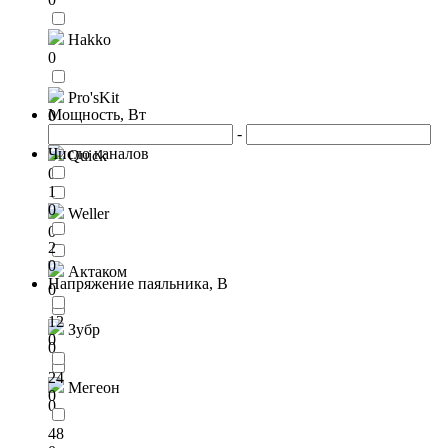
Hakko
0
Pro'sKit
Мощность, Вт
0
-
Число каналов
Quick
0
1
0
Weller
0
2
0
Актаком
Напряжение паяльника, В
0
12
Зубр
0
0
24
Мегеон
0
0
48