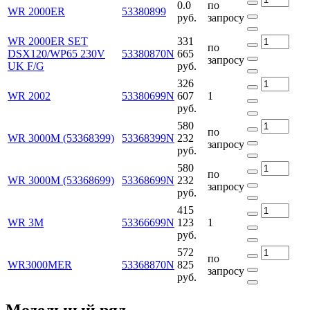
0.0
по
WR 2000ER
53380899
руб.
запросу
WR 2000ER SET
331
по
DSX120/WP65 230V
53380870N
665
запросу
UK F/G
руб.
326
WR 2002
53380699N
607
1
руб.
580
по
WR 3000M (53368399)
53368399N
232
запросу
руб.
580
по
WR 3000M (53368699)
53368699N
232
запросу
руб.
415
WR 3M
53366699N
123
1
руб.
572
по
WR3000MER
53368870N
825
запросу
руб.
Модельный ряд