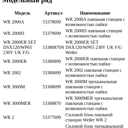
Модель
Артикул
Наименование
WR 2000A паяльная станция с
WR 2000A
53378699
возможностью пайки
WR 2000D паяльная станция
WR 2000D
53379699
с возможностью пайки
WR 2000ER SET
WR 2000ER SET
DSX120/WP65
53380870N
DSX120/WP65 230V UK F/G
230V UK F/G
Weller
WR 2000ER паяльная станция
WR 2000ER
53380899
с возможностью пайки
WR 2002 паяльная станция с
WR 2002
53380699
возможностью пайки
WR 3000M трехканальная
WR 3000M
53368699
паяльная станция с
возможностью пайки
WR 3000MER трехканальная
WR 3000MER
53368870
паяльная станция с
возможностью пайки
Силовой блок паяльной
WR 2
53377699
станции Weller WR 2
Силовой блок трехканальной