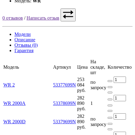
Модель:
WR
0 отзывов
/
Написать отзыв
Модели
Описание
Отзывы (0)
Гарантия
На
Модель
Артикул
Цена
складе,
Количество
шт
253
по
WR 2
53377699N
084
запросу
руб.
282
WR 2000A
53378699N
890
1
руб.
282
по
WR 2000D
53379699N
890
запросу
руб.