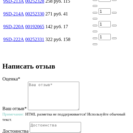
9SD-213A
00252328
258 руб.
115
9SD-214A
00252330
271 руб.
41
9SD-220A
00192065
142 руб.
17
9SD-222A
00252331
322 руб.
158
Написать отзыв
Оценка*
Ваш отзыв*
Примечание:
HTML разметка не поддерживается! Используйте обычный
текст.
Достоинства