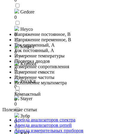
Gedore
0
Heyco
Напряжение постоянное, В
0
Напряжение переменное, В
Ток переменный, А
Knipex
Ток постоянный, А
0
Измерение температуры
Проверка диодов
Kraftool
Измерение сопротивления
0
Измерение емкости
Измерение частоты
Pro'sKit
Исполнение мультиметра
0
Компактный
Stayer
0
0
Полезные статьи
Зубр
Аренда анализаторов спектра
0
Аренда анализаторов цепей
Аренда измерительных приборов
КВТ