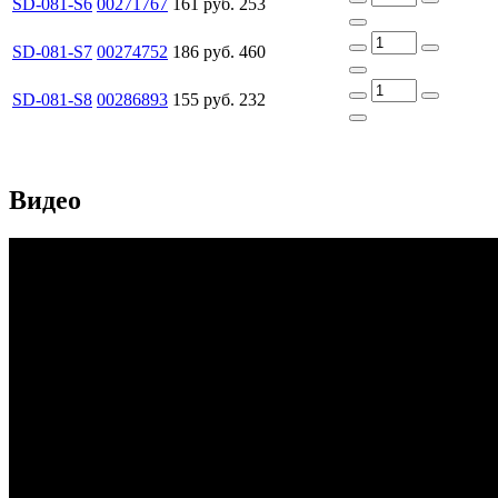
SD-081-S6
00271767
161 руб.
253
SD-081-S7
00274752
186 руб.
460
SD-081-S8
00286893
155 руб.
232
Видео