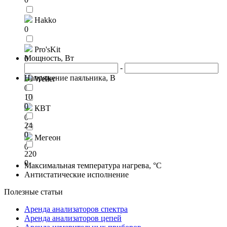
Hakko
0
Pro'sKit
Мощность, Вт
0
-
Напряжение паяльника, В
Weller
0
10
0
КВТ
0
24
0
Мегеон
0
220
0
Максимальная температура нагрева, °C
Антистатические исполнение
Полезные статьи
Аренда анализаторов спектра
Аренда анализаторов цепей